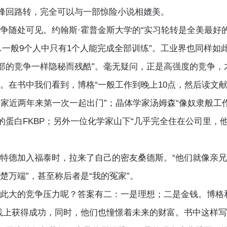
峰回路转，完全可以与一部惊险小说相媲美。
处可见。约翰斯·霍普金斯大学的“实习轮转是全美最好的，
…一般9个人中只有1个人能完成全部训练”。工业界也同样如
部的竞争一样隐秘而残酷”。毫无疑问，正是高强度的竞争，
书中我们看到，博格“一般工作到晚上10点，然后读文献
全家近两年来第一次一起出门”；晶体学家汤姆森“像奴隶般工
蛋白FKBP；另外一位化学家山下“几乎完全住在公司里，他
加入福泰时，拉来了自己的密友桑德斯。“他们就像亲兄
楚万端”，甚至称后者是“我的冤家”。
的竞争压力呢？答案有二：一是理想；二是金钱。博格和
实践上获得成功，同时，他们也憧憬着未来的财富。书中这样写