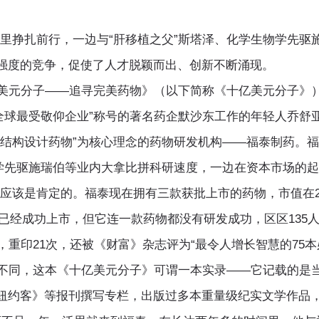
扎前行，一边与“肝移植之父”斯塔泽、化学生物学先驱
强度的竞争，促使了人才脱颖而出、创新不断涌现。
元分子——追寻完美药物》（以下简称《十亿美元分子》
最受敬仰企业”称号的著名药企默沙东工作的年轻人乔舒亚
于结构设计药物”为核心理念的药物研发机构——福泰制药。
物学先驱施瑞伯等业内大拿比拼科研速度，一边在资本市场的
是肯定的。福泰现在拥有三款获批上市的药物，市值在201
福泰已经成功上市，但它连一款药物都没有研发成功，区区13
重印21次，还被《财富》杂志评为“最令人增长智慧的75本
同，这本《十亿美元分子》可谓一本实录——它记载的是当
纽约客》等报刊撰写专栏，出版过多本重量级纪实文学作品