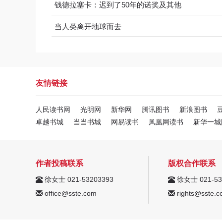
钱德拉塞卡：迟到了50年的诺奖及其他
当人类离开地球而去
友情链接
人民读书网
光明网
新华网
腾讯图书
新浪图书
卓越书城
当当书城
网易读书
凤凰网读书
新华一城
作者投稿联系
版权合作联系
徐女士 021-53203393
徐女士 021-53
office@sste.com
rights@sste.c