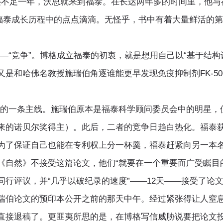
不足一年，沃思就来到福泰。在长达两年多的时间里，他与
录福泰成长历程中的点点滴滴。无怪乎，书中有着大量鲜活的
竞争”。博格成立福泰的初衷，就是想用自己以“基于结构
是和哈佛名教授施瑞伯角逐谁能更早发现免疫抑制剂FK-5
一条主线。施瑞伯原本是福泰科学顾问委员会中的明星，但
来的诺贝尔奖得主）。此后，二者的竞争日趋白热化。福泰获
为了保证自己也能在专利权上分一杯羹，福泰赶紧向另一本
《自然》不接受这篇论文，他们“就要在一个重要而广受瞩目
行评议，并“几乎以破纪录的速度”——12天——接受了论
瑞伯论文的预印本公开之前的那天中午。经过紧张得让人窒息的
直接退稿了。更匪夷所思的是，在博格写信威胁说要把论文