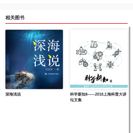
程
相关图书
资
源
关
于
我
们
深海浅说
科学新知Ⅱ——2018上海科普大讲
坛文集