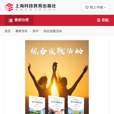
线上书城
首
教材分类
导航
页
首页
教材专区
高中
综合实践活动
信
息
公
告
图
书
专