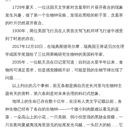
1729年夏天，一位法国天文学家对含羞草叶片昼开夜合的现象
发生兴趣，做了第一个生物钟实验，发现在黑暗的柜子里，含羞草
的叶片仍然昼开夜合。
1930年，两位美国飞行员在人类首次驾飞机环球飞行途中感受
到了时差的存在。
2017年12月10日，在瑞典斯德哥尔摩，瑞典国王将诺贝尔生理
学或医学奖颁给了三位用果蝇研究生物钟的美国科学家。
2035年，一位航天员在日记里写道：自到达火星半年以来，食
物尚可满足需求，但是感觉睡眠不好，可能是我的生物节律出现了
问题……
以上列出的几个事例，前五条都是摘自历史长河里与生物钟主
题有关的资料，第六条则是对未来合理的科幻式想象。
地球上的生命已存在数十亿年，在没有人类文字记载以前，各
种生物已经有了各自的生物钟——一个微小到肉眼难以看见的蓝
藻，一朵高山上的小花，一只美丽、弱小但坚强的黑脉金斑蝶，一
只在夜间夏威夷浅海里游戈的短尾发光乌贼，一头巨大的鲸……它