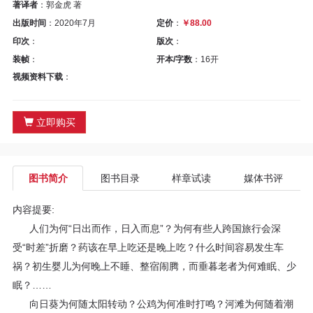
区
著译者
：郭金虎 著
出版时间
：2020年7月
定价
：
￥88.00
教
印次
：
版次
：
装帧
：
开本/字数
：16开
材
视频资料下载
：
专
立即购买
区
期
图书简介
图书目录
样章试读
媒体书评
刊
内容提要:
专
人们为何“日出而作，日入而息”？为何有些人跨国旅行会深
受“时差”折磨？药该在早上吃还是晚上吃？什么时间容易发生车
区
祸？初生婴儿为何晚上不睡、整宿闹腾，而垂暮老者为何难眠、少
眠？……
课
向日葵为何随太阳转动？公鸡为何准时打鸣？河滩为何随着潮