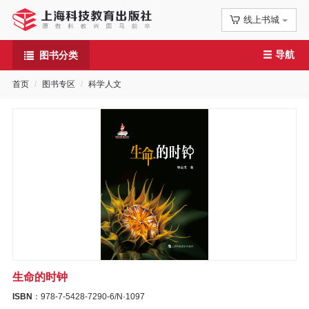
线上书城
首
导航
图书分类
页
首页
图书专区
科学人文
信
息
公
告
图
书
生命的时钟
专
ISBN
：978-7-5428-7290-6/N·1097