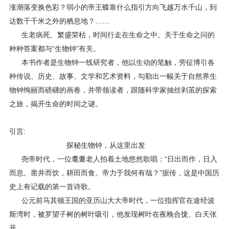
涨潮落变换色彩？弱小的帝王蝶靠什么指引方向飞越万水千山，到
程
达数千千米之外的栖息地？……
资
生老病死、繁盛荣枯，时间行走在生命之中。关于生命之问的
种种答案都与“生物钟”有关。
源
本书作者是生物钟一线研究者，他以生动的笔触，旁征博引各
种传说、历史、故事、文学和艺术资料，勾勒出一幅关于自然界生
关
物钟绚丽而磅礴的画卷，并带领读者，跟随科学家抽丝剥茧的探索
于
之旅，揭开生命的时间之谜。
我
引言:
探秘生物钟，从这里出发
们
尧帝时代，一位耄耋老人拍着土地悠然歌唱：“日出而作，日入
而息。凿井而饮，耕田而食。帝力于我何有哉？”据传，这是中国历
史上有记载的第一首诗歌。
公元前马其顿王国的亚历山大大帝时代，一位指挥官在途经波
斯湾时，被罗望子树的树叶吸引，他发现树叶在夜晚合拢、白天张
开。