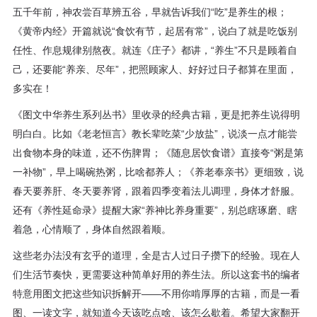
五千年前，神农尝百草辨五谷，早就告诉我们“吃”是养生的根；
程
《黄帝内经》开篇就说“食饮有节，起居有常”，说白了就是吃饭别
资
任性、作息规律别熬夜。就连《庄子》都讲，“养生”不只是顾着自
己，还要能“养亲、尽年”，把照顾家人、好好过日子都算在里面，
源
多实在！
关
《图文中华养生系列丛书》里收录的经典古籍，更是把养生说得明
明白白。比如《老老恒言》教长辈吃菜“少放盐”，说淡一点才能尝
于
出食物本身的味道，还不伤脾胃；《随息居饮食谱》直接夸“粥是第
一补物”，早上喝碗热粥，比啥都养人；《养老奉亲书》更细致，说
我
春天要养肝、冬天要养肾，跟着四季变着法儿调理，身体才舒服。
们
还有《养性延命录》提醒大家“养神比养身重要”，别总瞎琢磨、瞎
着急，心情顺了，身体自然跟着顺。
这些老办法没有玄乎的道理，全是古人过日子攒下的经验。现在人
们生活节奏快，更需要这种简单好用的养生法。所以这套书的编者
特意用图文把这些知识拆解开——不用你啃厚厚的古籍，而是一看
图、一读文字，就知道今天该吃点啥、该怎么歇着。希望大家翻开