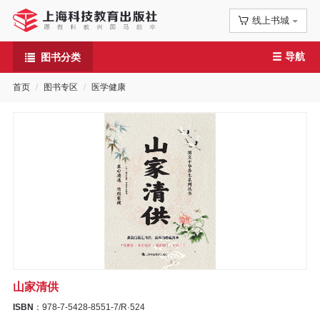
线上书城
首
导航
图书分类
页
首页
图书专区
医学健康
信
息
公
告
图
书
山家清供
专
ISBN
：978-7-5428-8551-7/R·524