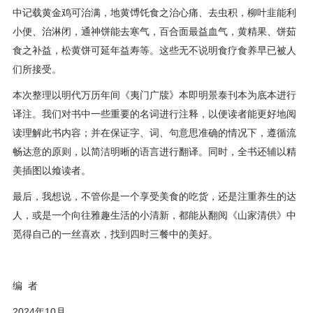
中记载黄金鸡可治满，地黄馎饦食之治心痛、去虫积，柳叶韭能利
小便、治淋闭，通神饼能去寒气，百合面最益血气，黄精果、饼茹
食之补益，松黄饼可延年益寿等。这些无不说明食疗食养早已被人
们所接受。
本次整理以明代万历年间《夷门广牍》本即明景泰刊本为底本进行
译注。我们对书中一些重要的名词进行注释，以便读者能更好地阅
读理解此书内容；并在保证字、词、句意思准确的情况下，遵循流
畅达意的原则，以简洁明晰的语言进行翻译。同时，全书还辅以精
美插图以飨读者。
最后，我想说，不管你是一个享受美食的吃货，还是注重养生的达
人，或是一个向往雅趣生活的小清新，都能从翻阅《山家清供》中
觅得自己的一丝喜欢，找到四时三餐中的美好。
编 者
2024年10月