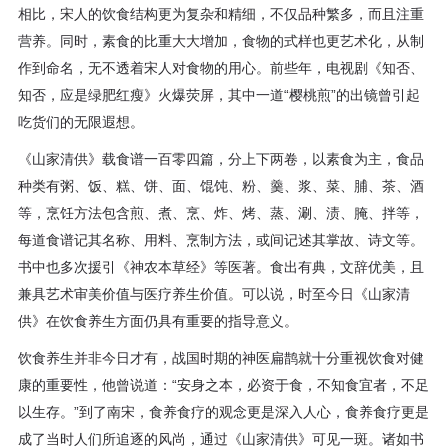
相比，宋人的饮食结构更为复杂和精细，不仅品种繁多，而且注重
营养。同时，素食的比重大大增加，食物的式样也更艺术化，从制
作到命名，无不透着宋人对食物的用心。前些年，电视剧《知否、
知否，应是绿肥红瘦》火爆荧屏，其中一道“樱桃煎”的出镜曾引起
吃货们的无限遐想。
《山家清供》载食谱一百零四篇，分上下两卷，以素食为主，食品
种类有粥、饭、糕、饼、面、馄饨、粉、羹、浆、菜、脯、茶、酒
等，烹饪方法包含煎、煮、烹、炸、烤、蒸、涮、渍、腌、拌等，
每道食谱记其名称、用料、烹制方法，或间记述其掌故、诗文等。
书中也多次援引《神农本草经》等医著。食出有典，文辞优美，且
兼具艺术审美价值与医疗养生价值。可以说，时至今日《山家清
供》在饮食养生方面仍具有重要的指导意义。
饮食养生并非今日才有，战国时期的神医扁鹊就十分重视饮食对健
康的重要性，他曾说道：“安身之本，必资于食，不知食宜者，不足
以生存。”到了南宋，食养食疗的观念更是深入人心，食养食疗更是
成了当时人们所追逐的风尚，通过《山家清供》可见一斑。诸如书