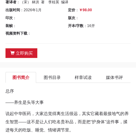
区
著译者
：（宋） 林洪 著 李桂英 编译
出版时间
：2026年1月
定价
：
￥98.00
教
印次
：
版次
：
装帧
：
开本/字数
：16开
材
视频资料下载
：
专
立即购买
区
期
图书简介
图书目录
样章试读
媒体书评
刊
总序
专
——养生是头等大事
区
说起中华医药，大家总觉得离生活很远，其实它藏着最接地气的养
生智慧——这不是让人们吃名贵补品，而是把“护身体”这件事，揉
课
进每天的吃饭、睡觉、情绪调节里。