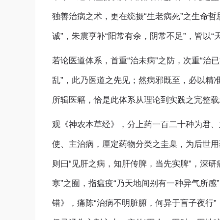
独善治病之术，更在统摄“生老病死”之生命哲
诚”，朱震亨补“阳常有余，阴常不足”，皆以“
若论医道体系，首重“治未病”之防，次重“治
乱”，此乃医道之先见；然病邪既至，必以精
所辑医籍，恰是此体系从理论到实践之完整载
观《神农本草经》，分上药一百二十种为君、
使、主治病，厘定药物分类之圭臬，为后世用
则曰“见肝之病，知肝传脾，当先实脾”，深
寒”之囿，指瘟疫“乃天地间别有一种异气所
错》，痛陈“治病不明脏腑，何异于盲子夜行”