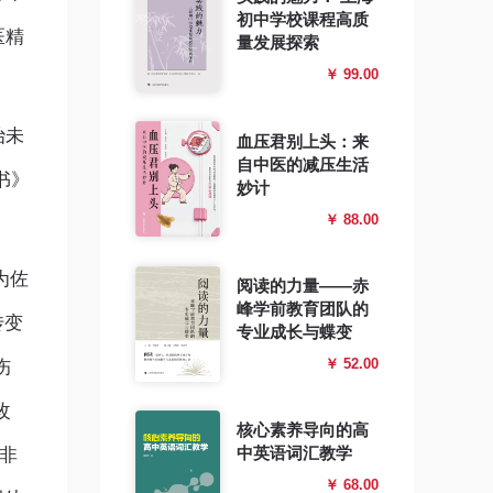
初中学校课程高质
医精
量发展探索
￥ 99.00
治未
血压君别上头：来
自中医的减压生活
书》
妙计
￥ 88.00
为佐
阅读的力量——赤
峰学前教育团队的
传变
专业成长与蝶变
￥ 52.00
伤
改
核心素养导向的高
中英语词汇教学
非
￥ 68.00