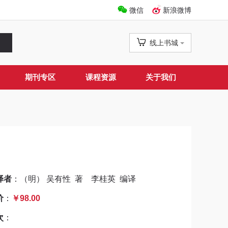
微信
新浪微博
线上书城
期刊专区
课程资源
关于我们
译者
：（明） 吴有性 著 李桂英 编译
价
：
￥98.00
次
：