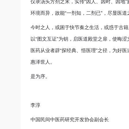
仅录汤头方剂之末，实传“因人、因时、因地
环境而异，故能“一剂知，二剂已”，尽显医道
今时之人，或困于快节奏之生活，或惑于古籍
以“图文互证”为钥，启医道殿堂之扉，使晦
医药从业者辟“探经典、悟医理”之径，为好医
惠泽世人。
是为序。
李淳
中国民间中医药研究开发协会副会长