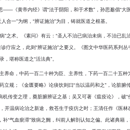
思——《黄帝内经》谓“法于阴阳，和于术数”，孙思邈倡“大
天人合一”为纲，“辨证施治”为目，铸就医道之根基。
已病”之术。《素问》有云：“圣人不治已病治未病，不治已乱
准诊疗应之，此则“辨证施治”之要义。《图文中华医药系列丛
录，堪称医道之“活法典”。
主养命，中药一百二十种为臣、主养性，下药一百二十五种
药立规；《金匮要略》论痰饮则曰“当以温药和之”，论脏腑
研病机传变之理，奠脏腑辨证之基；吴又可著《瘟疫论》，破“
感”，开温病论治之新途，救苍生于疫疠之时；王清任作《医林
，补“气血瘀滞”致病之阙，纠前人解剖认知之偏。此诸典籍，