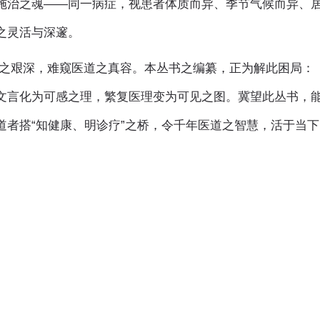
”施治之魂——同一病症，视患者体质而异、季节气候而异、
之灵活与深邃。
之艰深，难窥医道之真容。本丛书之编纂，正为解此困局：
涩文言化为可感之理，繁复医理变为可见之图。冀望此丛书，
道者搭“知健康、明诊疗”之桥，令千年医道之智慧，活于当下