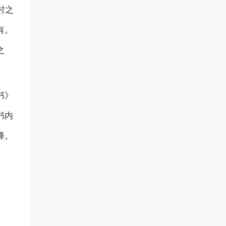
时之
有。
之
书》
书内
译。