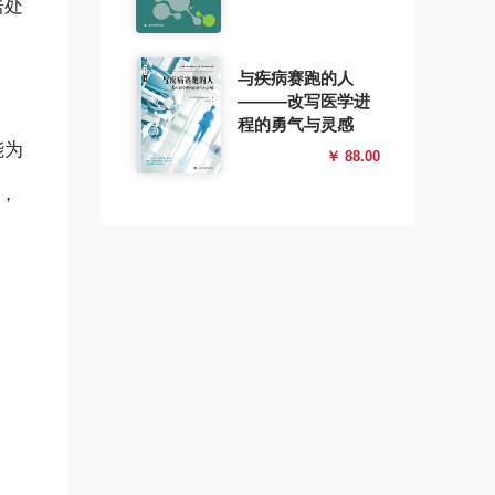
居处
与疾病赛跑的人
———改写医学进
程的勇气与灵感
能为
￥ 88.00
，