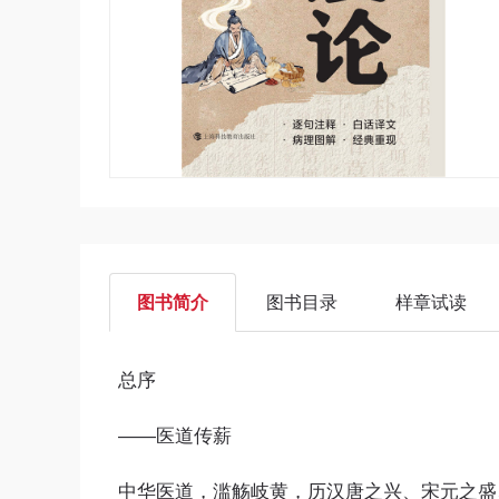
图书简介
图书目录
样章试读
总序
——医道传薪
中华医道，滥觞岐黄，历汉唐之兴、宋元之盛