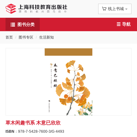
线上书城
首
导航
图书分类
页
首页
图书专区
生活新知
信
息
公
告
图
书
草木闲趣书系 木意已欣欣
专
ISBN
：978-7-5428-7600-3/G·4493