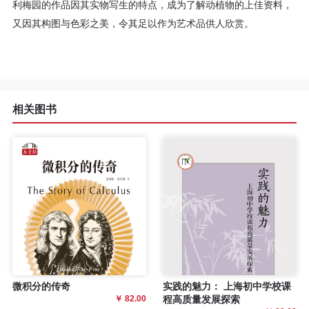
利梅园的作品因其实物写生的特点，成为了解动植物的上佳资料，
程
又因其构图与色彩之美，令其足以作为艺术品供人欣赏。
资
源
相关图书
关
于
我
们
微积分的传奇
实践的魅力： 上海初中学校课
￥ 82.00
程高质量发展探索