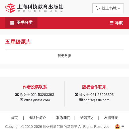
线上书城
首
图书分类
导航
页
信
五星级题库
息
暂无数据
公
告
作者投稿联系
版权合作联系
图
徐女士 021-53203393
徐女士 021-53203393
office@sste.com
rights@sste.com
书
专
首页
|
出版社简介
|
联系我们
|
诚聘英才
|
友情链接
Copyright © 2010-2026 愿做科教兴国的马前卒 All Rights Reserved
沪