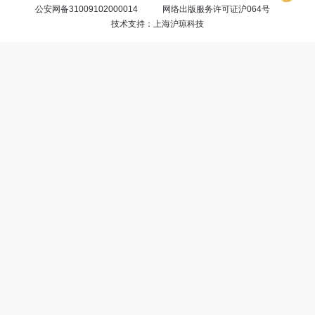
区
公安网备31009102000014
网络出版服务许可证沪064号
技术支持：上海沪琼科技
教
材
专
区
期
刊
专
区
课