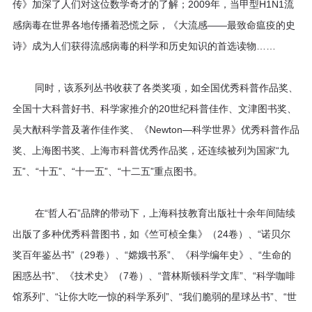
传》加深了人们对这位数学奇才的了解；2009年，当甲型H1N1流
程
感病毒在世界各地传播着恐慌之际，《大流感——最致命瘟疫的史
资
诗》成为人们获得流感病毒的科学和历史知识的首选读物……
源
同时，该系列丛书收获了各类奖项，如全国优秀科普作品奖、
全国十大科普好书、科学家推介的20世纪科普佳作、文津图书奖、
关
吴大猷科学普及著作佳作奖、《Newton—科学世界》优秀科普作品
于
奖、上海图书奖、上海市科普优秀作品奖，还连续被列为国家“九
五”、“十五”、“十一五”、“十二五”重点图书。
我
们
在“哲人石”品牌的带动下，上海科技教育出版社十余年间陆续
出版了多种优秀科普图书，如《竺可桢全集》（24卷）、“诺贝尔
奖百年鉴丛书”（29卷）、“嫦娥书系”、《科学编年史》、“生命的
困惑丛书”、《技术史》（7卷）、“普林斯顿科学文库”、“科学咖啡
馆系列”、“让你大吃一惊的科学系列”、“我们脆弱的星球丛书”、“世