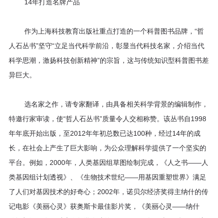
区
14年打造名牌产品
教
作为上海科技教育出版社重点打造的一个科普图书品牌，“哲
人石丛书”坚守“立足当代科学前沿，彰显当代科技名家，介绍当代
材
科学思潮，激扬科技创新精神”的宗旨，这与传统知识型科普图书差
专
异巨大。
区
选名家之作，请专家翻译，由具备相关科学背景的编辑制作，
期
特邀行家审读，使“哲人石丛书”质量令人交相称赞。该丛书自1998
年年底开始出版，至2012年年初总数已达100种，经过14年的成
刊
长，在社会上产生了巨大影响，为公众理解科学提供了一个坚实的
专
平台。例如，2000年，人类基因组草图绘制完成，《人之书——人
类基因组计划透视》、《生物技术世纪——用基因重塑世界》满足
区
了人们对基因技术的好奇心；2002年，诺贝尔经济奖得主纳什的传
课
记电影《美丽心灵》获奥斯卡最佳影片奖，《美丽心灵——纳什