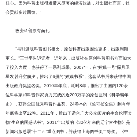
任心。因为科普出版很难带来显著的经济效益，对出版社而言，社
会贡献多过回馈。”
改变科普原有面孔
“与引进版科普图书相比，原创科普出版困难更多，出版周期
更长。”王世平告诉记者，近年来，出版社在原创科普图书方面加大
了投入力度，也获得了一系列成果。2007年，在“嫦娥一号”探月卫
星发射升空前夕，推出了6册的“嫦娥书系”，这套丛书后来获得中国
出版政府奖提名奖。2010年年底，耗时8年，推出了由国内120余
位科学家和科普作家协力完成的近200万字的原创巨制《科学编年
史》，获得全国优秀科普作品奖。24卷本的《竺可桢全集》到今年
年底将出至22卷。2011年，推出了适合广大公众阅读的生命伦理读
物“生命的困惑丛书”。2011年出版的《30亿年来的辽宁古生物》是
新闻出版总署“十二五”重点图书，并获得上海图书奖二等奖。《中