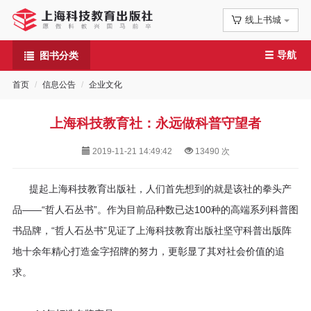
线上书城
首
导航
图书分类
页
首页
信息公告
企业文化
信
息
上海科技教育社：永远做科普守望者
2019-11-21 14:49:42
13490
次
公
告
提起上海科技教育出版社，人们首先想到的就是该社的拳头产
品——“哲人石丛书”。作为目前品种数已达100种的高端系列科普图
图
书品牌，“哲人石丛书”见证了上海科技教育出版社坚守科普出版阵
书
地十余年精心打造金字招牌的努力，更彰显了其对社会价值的追
求。
专