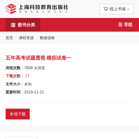
线上书城
首
导航
图书分类
页
首页
课程资源
教辅读物
信
息
五年高考试题透视 模拟试卷一
公
浏览次数
：
7608
次浏览
下载次数
： 17
告
文件大小
：未知
更新时间
：2019-11-21
图
书
本地下载
专