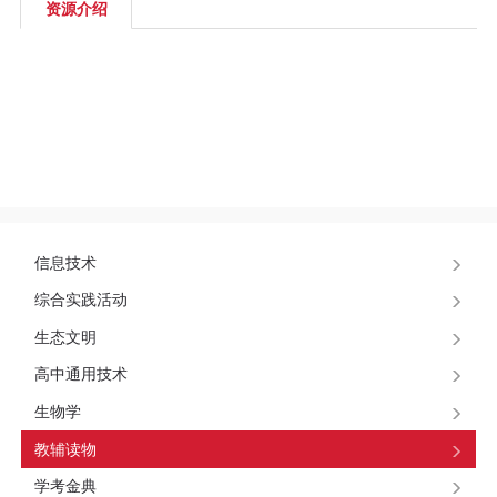
区
资源介绍
教
材
专
区
期
信息技术
综合实践活动
刊
生态文明
专
高中通用技术
生物学
区
教辅读物
课
学考金典