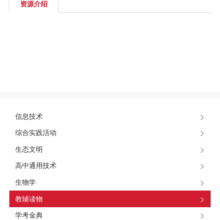
区
资源介绍
教
材
专
区
期
信息技术
综合实践活动
刊
生态文明
专
高中通用技术
生物学
区
教辅读物
课
学考金典