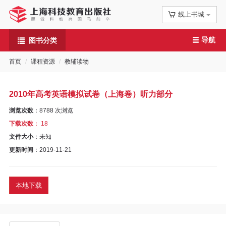
线上书城
首
导航
图书分类
页
首页
课程资源
教辅读物
信
息
2010年高考英语模拟试卷（上海卷）听力部分
公
浏览次数
：
8788
次浏览
下载次数
： 18
告
文件大小
：未知
更新时间
：2019-11-21
图
书
本地下载
专