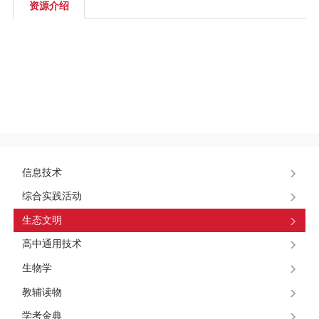
区
资源介绍
教
材
专
区
期
信息技术
综合实践活动
刊
生态文明
专
高中通用技术
区
生物学
教辅读物
课
学考金典