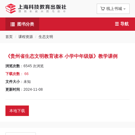
线上书城
首
导航
图书分类
页
首页
课程资源
生态文明
信
息
《贵州省生态文明教育读本 小学中年级版》教学课例
公
浏览次数
：
6545
次浏览
下载次数
： 66
告
文件大小
：未知
更新时间
：2024-11-08
图
书
本地下载
专