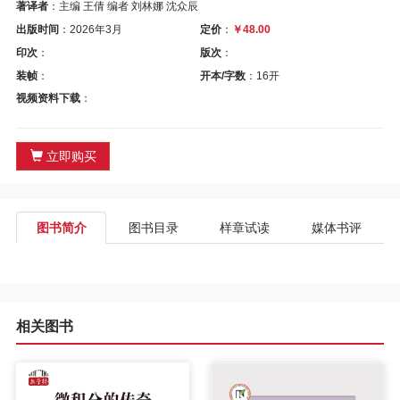
区
著译者
：主编 王倩 编者 刘林娜 沈众辰
出版时间
：2026年3月
定价
：
￥48.00
教
印次
：
版次
：
装帧
：
开本/字数
：16开
材
视频资料下载
：
专
立即购买
区
期
图书简介
图书目录
样章试读
媒体书评
刊
专
相关图书
区
课