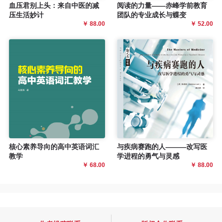
血压君别上头：来自中医的减
阅读的力量——赤峰学前教育
压生活妙计
团队的专业成长与蝶变
￥ 88.00
￥ 52.00
核心素养导向的高中英语词汇
与疾病赛跑的人———改写医
教学
学进程的勇气与灵感
￥ 68.00
￥ 88.00