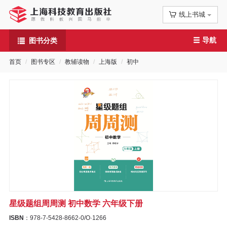
线上书城
首
导航
图书分类
页
首页
图书专区
教辅读物
上海版
初中
信
息
公
告
图
书
星级题组周周测 初中数学 六年级下册
专
ISBN
：978-7-5428-8662-0/O·1266