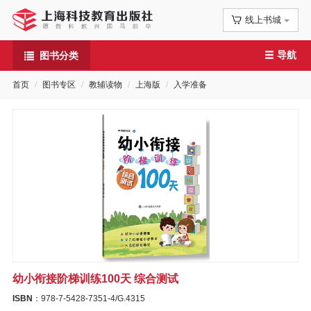
线上书城
首
导航
图书分类
页
首页
图书专区
教辅读物
上海版
入学准备
信
息
公
告
图
书
幼小衔接阶梯训练100天 综合测试
专
ISBN
：978-7-5428-7351-4/G.4315