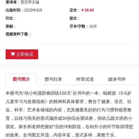
区
著译者
：贾宗萍主编
出版时间
：2020年8月
定价
：
￥38.00
教
印次
：
版次
：
装帧
：
开本/字数
：16开
材
视频资料下载
：
专
立即购买
区
期
图书简介
图书目录
样章试读
媒体书评
刊
本册书为“幼小衔接阶梯训练100天”丛书中的一本。稿根据《3-6岁
专
儿童学习与发展指南》的精神和具体要求，整合了健康、语言、社
会、科学、艺术各领域的内容，尤其侧重良好的行为习惯和德育教
区
育，以练习闯关的形式编排成30份综合测试卷，供幼儿园大班的小
朋友、家长和老师把握好*后的冲刺阶段，在幼升小的环节取得理想
课
的效果。全书图文并茂，内容丰富，形式多样，寓教于乐。