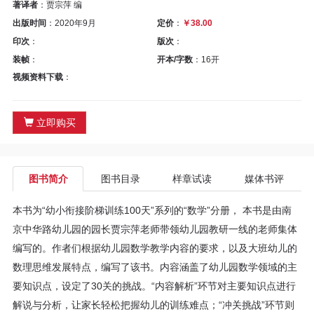
区
著译者
：贾宗萍 编
出版时间
：2020年9月
定价
：
￥38.00
教
印次
：
版次
：
装帧
：
开本/字数
：16开
材
视频资料下载
：
专
立即购买
区
期
图书简介
图书目录
样章试读
媒体书评
刊
本书为“幼小衔接阶梯训练100天”系列的“数学”分册， 本书是由南
专
京中华路幼儿园的园长贾宗萍老师带领幼儿园教研一线的老师集体
编写的。作者们根据幼儿园数学教学内容的要求，以及大班幼儿的
区
数理思维发展特点，编写了该书。内容涵盖了幼儿园数学领域的主
要知识点，设定了30关的挑战。“内容解析”环节对主要知识点进行
课
解说与分析，让家长轻松把握幼儿的训练难点；“冲关挑战”环节则