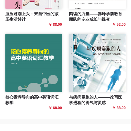
血压君别上头：来自中医的减
阅读的力量——赤峰学前教育
压生活妙计
团队的专业成长与蝶变
￥ 88.00
￥ 52.00
核心素养导向的高中英语词汇
与疾病赛跑的人———改写医
教学
学进程的勇气与灵感
￥ 68.00
￥ 88.00