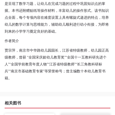
是呈现了数学习题，让幼儿在完成习题的过程中巩固知识点的掌
程
握。本书还附赠贴纸等操作材料，丰富幼儿的操作形式。该书知识
资
点全面，每个专项内容在难度设置上具有螺旋式递进的特点，培养
幼儿的数学计算与思维能力，辅助幼儿顺利进行幼小衔接，为即将
源
到来的小学学习奠定良好的基础。
关
作者简介
贾宗萍，南京市中华路幼儿园园长，江苏省特级教师，幼儿园正高
于
级教师，曾获 “全国宋庆龄幼儿教育奖”“全国十一五教科研先进个
我
人”“全国学前教育年度人物”“江苏省特级教师”“长三角教科研标
兵”“南京市基础教育专家”等荣誉称号；曾主编数十本幼儿教育书
们
籍。
相关图书