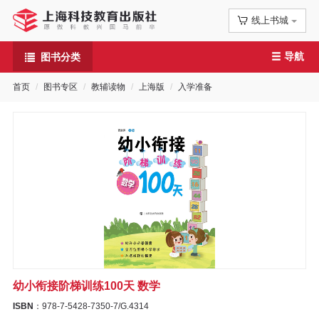
线上书城
首
导航
图书分类
页
首页
图书专区
教辅读物
上海版
入学准备
信
息
公
告
图
书
幼小衔接阶梯训练100天 数学
专
ISBN
：978-7-5428-7350-7/G.4314