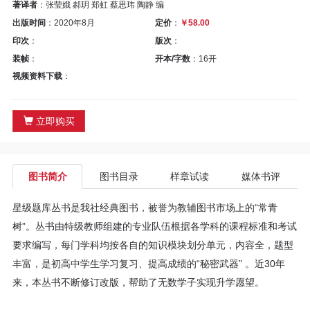
区
著译者
：张莹娥 郝玥 郑虹 蔡思玮 陶静 编
出版时间
：2020年8月
定价
：
￥58.00
教
印次
：
版次
：
装帧
：
开本/字数
：16开
材
视频资料下载
：
专
立即购买
区
期
图书简介
图书目录
样章试读
媒体书评
刊
星级题库丛书是我社经典图书，被誉为教辅图书市场上的“常青
专
树”。丛书由特级教师组建的专业队伍根据各学科的课程标准和考试
要求编写，每门学科均按各自的知识模块划分单元，内容全，题型
区
丰富，是初高中学生学习复习、提高成绩的“秘密武器” 。近30年
来，本丛书不断修订改版，帮助了无数学子实现升学愿望。
课