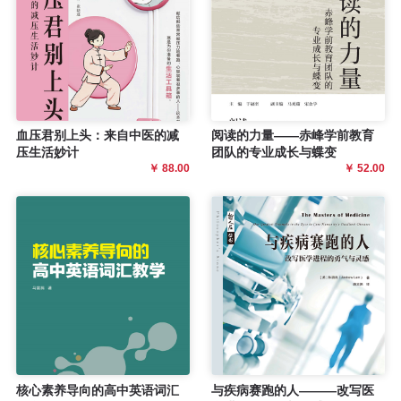
血压君别上头：来自中医的减
阅读的力量——赤峰学前教育
压生活妙计
团队的专业成长与蝶变
￥ 88.00
￥ 52.00
核心素养导向的高中英语词汇
与疾病赛跑的人———改写医