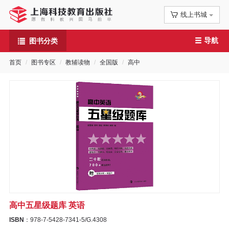
线上书城
首
导航
图书分类
页
首页
图书专区
教辅读物
全国版
高中
信
息
公
告
图
书
高中五星级题库 英语
专
ISBN
：978-7-5428-7341-5/G.4308