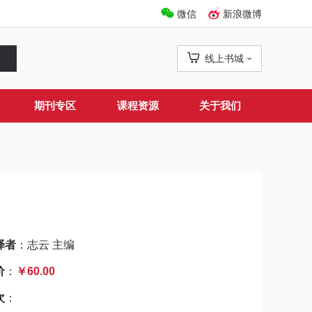
微信
新浪微博
线上书城
期刊专区
课程资源
关于我们
译者
：志云 主编
价
：
￥60.00
次
：