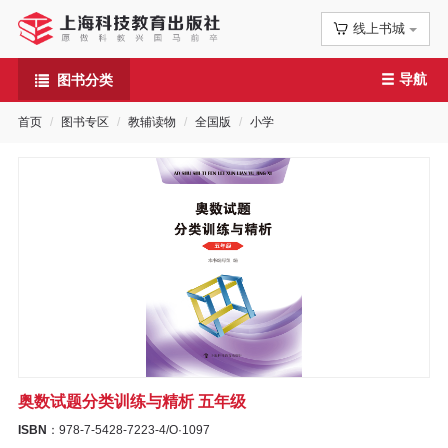
线上书城
首
导航
图书分类
页
首页
图书专区
教辅读物
全国版
小学
信
息
公
告
图
书
奥数试题分类训练与精析 五年级
专
ISBN
：978-7-5428-7223-4/O·1097