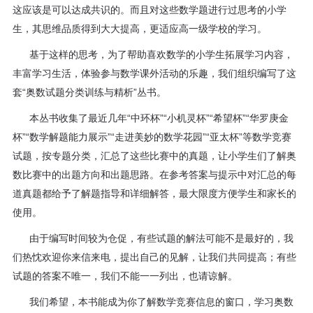
这应该是可以达成共识的。而且对这些数学题进行过思考的小学
程
生，其思维品质得到大大提高，更适应高一级学校的学习。
资
基于这样的思考，为了帮助喜欢数学的小学生拓展学习内容，
丰富学习生活，体验参与数学课外活动的乐趣，我们组织编写了这
源
套“奥数试题分类训练与精析”丛书。
关
本丛书收集了最近几年“中环杯”“小机灵杯”“希望杯”“华罗庚金
杯”“数学解题能力展示”“走进美妙的数学花园”“亚太杯”等数学竞赛
于
试题，按专题分类，汇总了这些比赛中的真题，让小学生们了解奥
我
数比赛中的出题方向和出题思路。在参考答案与提示中对汇总的每
道真题都给予了解题指导和详细解答，最大限度方便学生和家长的
们
使用。
由于编写时间较为仓促，有些试题的解法可能不是最好的，我
们热忱欢迎你来信来电，提出自己的见解，让我们共同提高；有些
试题的答案不唯一，我们不能一一列出，也请谅解。
我们希望，本书能成为你了解数学竞赛信息的窗口，学习奥数