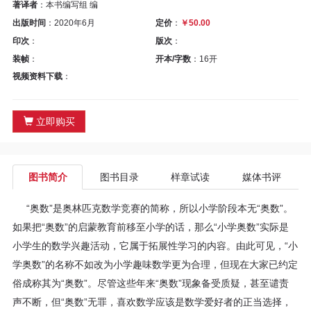
区
著译者
：本书编写组 编
出版时间
：2020年6月
定价
：
￥50.00
教
印次
：
版次
：
装帧
：
开本/字数
：16开
材
视频资料下载
：
专
立即购买
区
期
图书简介
图书目录
样章试读
媒体书评
刊
“奥数”是奥林匹克数学竞赛的简称，所以小学阶段本无“奥数”。
专
如果把“奥数”的启蒙教育前移至小学的话，那么“小学奥数”实际是
小学生的数学兴趣活动，它属于拓展性学习的内容。由此可见，“小
区
学奥数”的名称不如改为小学趣味数学更为合理，但现在大家已约定
俗成称其为“奥数”。尽管这些年来“奥数”现象备受质疑，甚至谴责
课
声不断，但“奥数”无罪，喜欢数学应该是数学爱好者的正当选择，