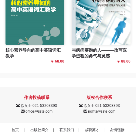
核心素养导向的高中英语词汇
与疾病赛跑的人———改写医
教学
学进程的勇气与灵感
￥ 68.00
￥ 88.00
作者投稿联系
版权合作联系
徐女士 021-53203393
徐女士 021-53203393
office@sste.com
rights@sste.com
首页
|
出版社简介
|
联系我们
|
诚聘英才
|
友情链接