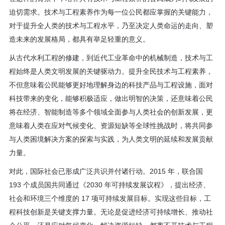
程
迫切需求。技术与工程素养作为每一位公民都应掌握的关键能力，
对于提升全人类的技术与工程水平，乃至决定人类命运的走向、塑
资
造未来的发展格局，都具有举足轻重的意义。
源
从古代水利工程的修建，到近代工业革命中的机械制造，技术与工
程始终是人类文明发展的关键驱动力。提升全民技术与工程素养，
关
不但意味着公民能够更好地理解身边的科技产品与工程设施，面对
科技带来的变化，能够积极适应，做出明智的决策，还意味着公民
于
将在经济、智能制造等多个领域全面参与人类社会的创新发展，更
我
意味着人类在应对气候变化、资源短缺等全球性挑战时，将共同参
与人类困境解决方案的探索与实践，为人类文明的延续和发展贡献
们
力量。
对此，国际社会已形成广泛共识并付诸行动。2015 年，联合国
193 个成员国共同通过《2030 年可持续发展议程》，提出经济、
社会和环境三个维度的 17 项可持续发展目标。实现这些目标，工
程科技创新是关键支撑力量。无论是促进经济可持续增长、推动社