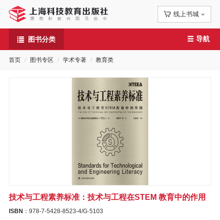
线上书城
首
导航
图书分类
页
首页
图书专区
学术专著
教育类
信
息
公
告
图
书
技术与工程素养标准：技术与工程在STEM 教育中的作用
专
ISBN
：978-7-5428-8523-4/G·5103