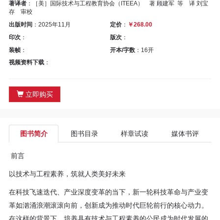
区
著译者
：［美］国际技术与工程教育协会（ITEEA） 著 顾建军 等 译 刘宝
存 审校
教
出版时间
：2025年11月
定价
：
￥268.00
印次
：
版次
：
材
装帧
：
开本/字数
：16开
视频资料下载
：
专
区
立即购买
期
图书简介
图书目录
样章试读
媒体书评
刊
前言
专
以技术与工程素养，筑就人类美好未来
区
在科技飞速迭代、产业深度变革的当下，新一轮科技革命与产业变
革如汹涌浪潮滚滚向前，创新成为推动时代巨轮前行的核心动力。
课
在这样的背景下，培养具有技术与工程素养的公民成为时代发展的