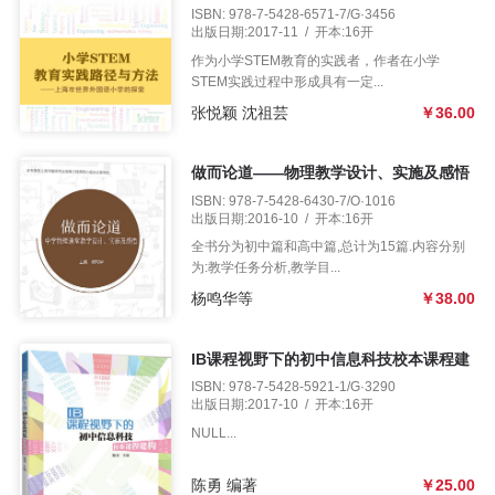
市世界外国语小学的探索
ISBN: 978-7-5428-6571-7/G·3456
程
出版日期:2017-11 / 开本:16开
作为小学STEM教育的实践者，作者在小学
资
STEM实践过程中形成具有一定...
张悦颖 沈祖芸
￥36.00
源
做而论道——物理教学设计、实施及感悟
关
ISBN: 978-7-5428-6430-7/O·1016
出版日期:2016-10 / 开本:16开
于
全书分为初中篇和高中篇,总计为15篇.内容分别
为:教学任务分析,教学目...
我
杨鸣华等
￥38.00
们
IB课程视野下的初中信息科技校本课程建
构
ISBN: 978-7-5428-5921-1/G·3290
出版日期:2017-10 / 开本:16开
NULL...
陈勇 编著
￥25.00