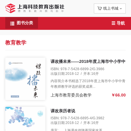
线上书城
首
图书分类
导航
页
信
教育教学
息
课改播未来——2018年度上海市中小学中
公
青年教师教学评选成果集
ISBN: 978-7-5428-6899-2/G.3986
出版日期:2018-12 / 开本:16开
告
内容简介本书精选了2018年度上海市中小学中青
年教师教学评选的获奖成果...
图
上海市教育委员会教学
￥66.00
书
课改亲历者说
专
ISBN: 978-7-5428-6895-4/G.3982
出版日期:2018-12 / 开本:16开
序言: 上海课改伴随着国家改革...