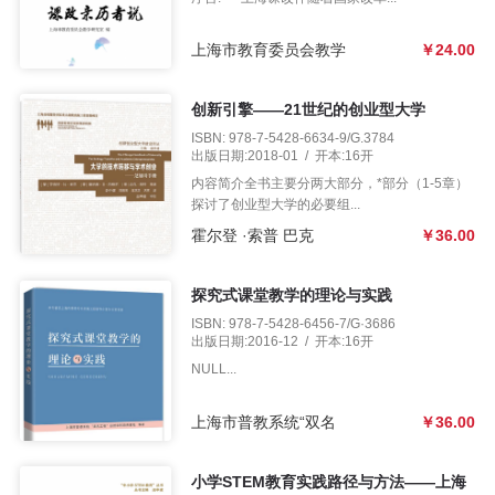
区
上海市教育委员会教学
￥24.00
教
材
创新引擎——21世纪的创业型大学
ISBN: 978-7-5428-6634-9/G.3784
专
出版日期:2018-01 / 开本:16开
内容简介全书主要分两大部分，*部分（1-5章）
探讨了创业型大学的必要组...
区
霍尔登 ·索普 巴克
￥36.00
期
探究式课堂教学的理论与实践
刊
ISBN: 978-7-5428-6456-7/G·3686
出版日期:2016-12 / 开本:16开
专
NULL...
区
上海市普教系统“双名
￥36.00
课
小学STEM教育实践路径与方法——上海