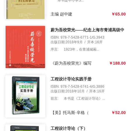
本书是中小学S...
主编 赵中建
￥65.00
蔚为吾校荣光——纪念上海市青浦高级中
学建校95周年
ISBN: 978-7-5428-6771-1/G.3943
出版日期:2018年9月 / 开本:16开
序言: 1923年，在青浦城厢...
《蔚为吾校荣光》编写
￥188.00
工程设计导论实践手册
ISBN: 978-7-5428-6741-4/G.3886
出版日期:2018年10月 / 开本:16开
前言: 本书是《工程设计导论》...
【美】托马斯·辛格（
￥52.00
工程设计导论（下）