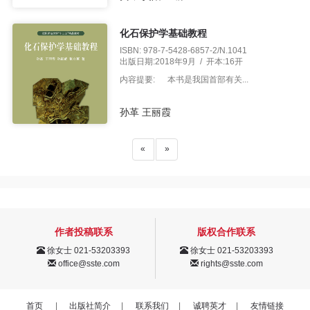
化石保护学基础教程
ISBN: 978-7-5428-6857-2/N.1041
出版日期:2018年9月 / 开本:16开
内容提要: 本书是我国首部有关...
孙革 王丽霞
«
»
作者投稿联系
版权合作联系
徐女士 021-53203393
徐女士 021-53203393
office@sste.com
rights@sste.com
首页
|
出版社简介
|
联系我们
|
诚聘英才
|
友情链接