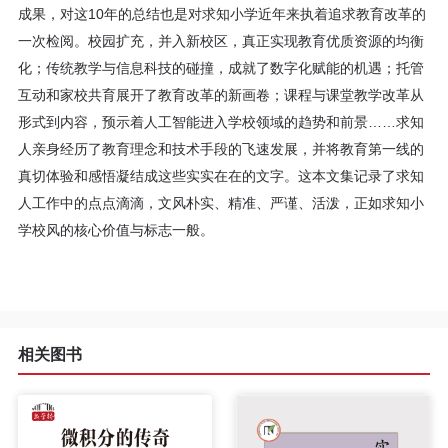
成果，对这10年的总结也是对求知小学近年来执着追求教育改革的
程
一次检阅。校园扩充，并入新校区，真正实现教育优质资源的均衡
资
化；传统教学与信息科技的碰撞，成就了数字化赋能的机遇；托管
互动和家校共育展开了教育改革的新画卷；课程与课堂教学改革从
源
形式到内容，预示着人工智能进入学校领域的趋势和前景……求知
人亲身经历了教育理念和技术手段的飞速发展，并将教育第一线的
关
真切体验和感悟凝结成这些实实在在的文字。这本文集记录了求知
于
人工作中的点点滴滴，文风朴实、精准、严谨、活泼，正如求知小
学校风的核心价值与标志一般。
我
们
相关图书