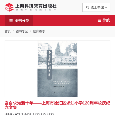
线上书城
首
导航
图书分类
页
首页
图书专区
教育教学
信
息
公
告
图
书
吾自求知新十年——上海市徐汇区求知小学120周年校庆纪
专
念文集
ISBN
：978-7-5428-8132-8/G·4832