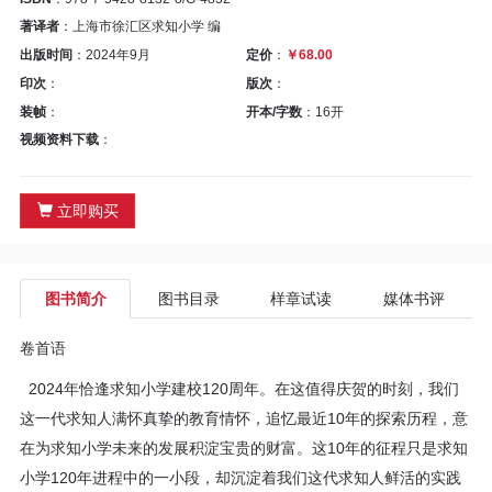
区
著译者
：上海市徐汇区求知小学 编
教
出版时间
：2024年9月
定价
：
￥68.00
印次
：
版次
：
材
装帧
：
开本/字数
：16开
视频资料下载
：
专
区
立即购买
期
图书简介
图书目录
样章试读
媒体书评
刊
卷首语
专
2024年恰逢求知小学建校120周年。在这值得庆贺的时刻，我们
区
这一代求知人满怀真挚的教育情怀，追忆最近10年的探索历程，意
在为求知小学未来的发展积淀宝贵的财富。这10年的征程只是求知
课
小学120年进程中的一小段，却沉淀着我们这代求知人鲜活的实践