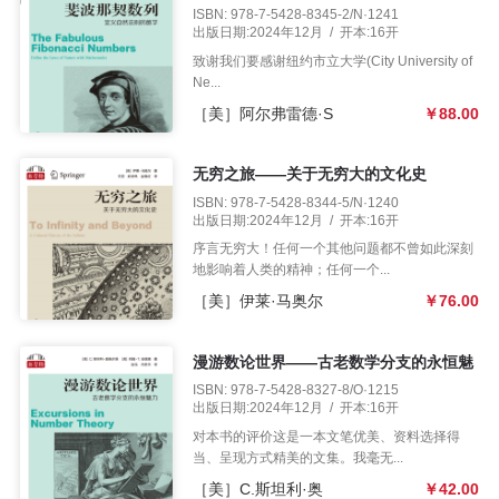
ISBN: 978-7-5428-8345-2/N·1241
程
出版日期:2024年12月 / 开本:16开
致谢我们要感谢纽约市立大学(City University of
资
Ne...
［美］阿尔弗雷德·S
￥88.00
源
无穷之旅——关于无穷大的文化史
关
ISBN: 978-7-5428-8344-5/N·1240
出版日期:2024年12月 / 开本:16开
于
序言无穷大！任何一个其他问题都不曾如此深刻
地影响着人类的精神；任何一个...
我
［美］伊莱·马奥尔
￥76.00
们
漫游数论世界——古老数学分支的永恒魅
力
ISBN: 978-7-5428-8327-8/O·1215
出版日期:2024年12月 / 开本:16开
对本书的评价这是一本文笔优美、资料选择得
当、呈现方式精美的文集。我毫无...
［美］C.斯坦利·奥
￥42.00