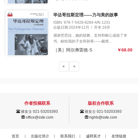
毕达哥拉斯定理——力与美的故事
ISBN: 978-7-5428-8284-4/N·1231
出版日期:2024年12月 / 开本:16开
感谢芭芭拉，她的鼓舞、支持和耐心成就了本
书。献给我的子女和孙辈——戴维...
［美］阿尔弗雷德·S
￥68.00
«
»
作者投稿联系
版权合作联系
徐女士 021-53203393
徐女士 021-53203393
office@sste.com
rights@sste.com
首页
|
出版社简介
|
联系我们
|
诚聘英才
|
友情链接