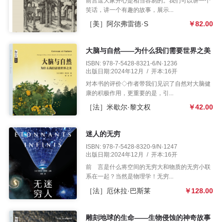
前言逗大家开心是相当容易的。我们可以讲一个
笑话，讲一个有趣的故事，展示...
［美］阿尔弗雷德·S
￥82.00
大脑与自然——为什么我们需要世界之美
ISBN: 978-7-5428-8321-6/N·1236
出版日期:2024年12月 / 开本:16开
对本书的评价◇作者带我们见识了自然对大脑健
康的积极作用，更重要的是，引...
［法］米歇尔·黎文权
￥42.00
迷人的无穷
ISBN: 978-7-5428-8320-9/N·1247
出版日期:2024年12月 / 开本:16开
前 言是什么将空间的无穷大和物质的无穷小联
系在一起？当然是物理学！无穷...
［法］厄休拉·巴斯莱
￥128.00
雕刻地球的生命——生物侵蚀的神奇故事